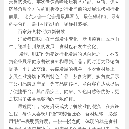
美食的决心。本次餐饮高峰论坛将从产品、营销、供应
链等角度全方位的剖析餐饮行业当前的发展现状和行业
前景。 此次大会一定会是最具看点、最值得期待、最有
必要合作、最不可错过的一场标杆盛宴。
百家好食材·助力新餐饮
消费者口味正在悄然发生变化，新川菜真正应运而
生，随着新川菜的发展，食材也在发生变化。
“发现·川味”作为餐饮行业发展的风向标之一，不仅
为企业展示健康餐饮食材和最新产品，同时还为经销商
提供一个开放交流、共谋发展的机会。本次食材展上，
参展企业携旗下系列特色产品，从多方面、多角度展示
了公司品牌及产品，为其品牌传播、意向客户达成提供
了便捷平台。其产品安全、健康、特色口感等优势，更
是获得了各参展客商的一致好评。
最近两年，食材升级成为了餐饮业的潮流，在烹饪
过程，餐饮人喜欢用“慢”来契合匠心；食材运输，必然
用“快”来表明新鲜度。一快一慢之间，体现的就是食材
升级的紧迫感与决心。越来越多的餐饮人开始思考，新