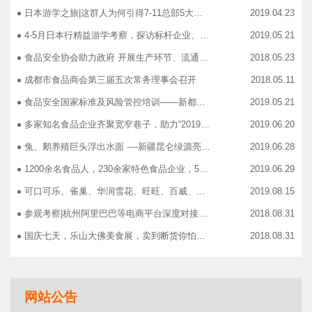
日本游学之旅|这群人为何引得7-11总部5大高管集团出动
2019.04.23
4-5月日本行精益游学考察，探访标杆企业、解析成功密码
2019.05.21
食品安全协会助力政府 开展生产环节、流通环节、餐饮环节培训会
2018.05.23
成都市食品商会第三届五次常务理事会召开
2018.05.11
食品安全国家标准及风险管控培训——新都站、广汉站、简阳站
2019.05.21
多家知名食品企业齐聚宽窄巷子，助力“2019食品安全宣传周”
2019.06.20
兔、鹅养殖巨头浮出水面 ----新疆昆仑绿源亮相成都餐饮供应链展 引领绿色食材新高度
2019.06.28
1200余名食品人，230余家特色食品企业，50余家新零售平台齐聚成都“搞事情”！
2019.06.29
可口可乐、雀巢、华润雪花、旺旺、百威、青岛啤酒，销售过亿的经销商等齐聚上海，只为2019中国快消品大会！
2019.08.15
参观考察|杭州阿里巴巴等电商平台深度对接，仅剩3个名额！
2018.08.31
国庆七天，乐山大佛美食展，卖到断货你怕了吗？
2018.08.31
智慧计算时代来临，西门子助力传统产业数字化转型升级！
2018.09.07
成都市食品商协会9月活动汇总
2018.10.12
网站公告
志宏印务灾后复产暨十五周年感恩答谢会
2018.10.19