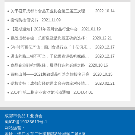
广汉市VOCs治理现场会在广汉市金星彩印包装有限公司隆重举行！
2018.11.15
关于召开成都市食品工业协会第三届三次理事会的通知
2022.10.14
企业如何用低成本做营销——成都市食品商会企业家沙龙活动
2018.11.16
疫情防控倡议书
2021.11.09
2019糖酒会，100大创新产品发布会在蓉举行
2019.03.25
【延期通知】2021年四川食品行业年会
2021.01.19
成都市食品商会第三届七次常务理事会顺利举行
2019.05.21
赢战成都春糖，总府皇冠是您最正确的选择！
2020.12.21
5年时间百亿产值！四川食品行业「十亿俱乐部」合伙人招募！
2020.12.17
进击的路上锐不可当，千亿级资源扬帆赋能！电商启航班招募啦！
2020.12.17
食品企业到杭州取经，爆品打造的必经之路
2020.10.16
百味出川——2021极致爆品打造之旅报名开启
2020.10.15
硬核支持！成都市经信局出台有效应对疫情稳定经济运行20条政策措施工业和信息化类项目申报指南！
2020.02.21
2014年第二期企业家沙龙活动通知
2014.04.01
找代加工有利乐类型纸包装，易拉罐或PET塑瓶的企业
2014.04.02
关于发布成都市食品商会合作单位信息一览表的通知
2014.06.30
成都市食品工业协会
关于开展品牌设计援助活动的通知
2014.12.03
蜀ICP备19036613号-1
网站运营：
关于开展成都食品优秀品牌联合形象展播活动的 通知
2014.12.03
地址：锦江区东二环琉璃路8号华润广场A座